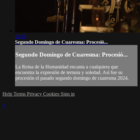
06:20
Segundo Domingo de Cuaresma: Procesió...
Segundo Domingo de Cuaresma: Procesió...
La Reina de la Humanidad encanta a cualquiera que
encuentra la expresión de ternura y soledad. Así fue su
procesión el pasado segundo domingo de cuaresma 2024.
Help
Terms
Privacy
Cookies
Sign in
×