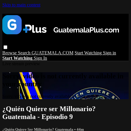
Skip to main content
Browse
Search
GUATEMALA.COM
Start Watching
Sign in
Start Watching
Sign In
Live stream preview
Sorry, video is not currently available in
your country
Sorry, video is not currently available in your country
¿Quién Quiere ser Millonario?
Guatemala - Episodio 9
¿Quién Quiere Ser Millonario? Guatemala
• 44m