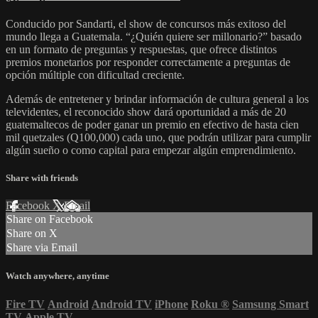
Conducido por Sandarti, el show de concursos más exitoso del
mundo llega a Guatemala. “¿Quién quiere ser millonario?” basado
en un formato de preguntas y respuestas, que ofrece distintos
premios monetarios por responder correctamente a preguntas de
opción múltiple con dificultad creciente.
Además de entretener y brindar información de cultura general a los
televidentes, el reconocido show dará oportunidad a más de 20
guatemaltecos de poder ganar un premio en efectivo de hasta cien
mil quetzales (Q100,000) cada uno, que podrán utilizar para cumplir
algún sueño o como capital para empezar algún emprendimiento.
Share with friends
Facebook
X
Email
Share on Facebook
Share on X
Share via Email
Watch anywhere, anytime
Fire TV
Android
Android TV
iPhone
Roku
®
Samsung Smart
TV
Apple TV