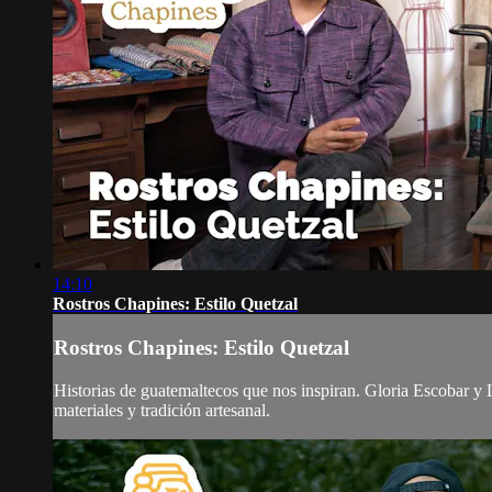
14:10
Rostros Chapines: Estilo Quetzal
Rostros Chapines: Estilo Quetzal
Historias de guatemaltecos que nos inspiran. Gloria Escobar y 
materiales y tradición artesanal.