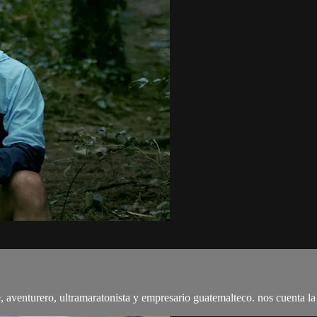
 aventurero, ultramaratonista y empresario guatemalteco. nos cuenta la