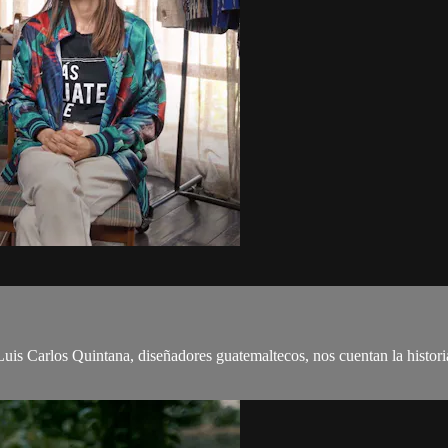
Luis Carlos Quintana, diseñadores guatemaltecos, nos cuentan la histori