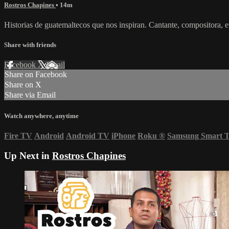
Rostros Chapines
• 14m
Historias de guatemaltecos que nos inspiran. Cantante, compositora, 
Share with friends
Facebook
X
Email
Share on Facebook
Share on X
Share via Email
Watch anywhere, anytime
Fire TV
Android
Android TV
iPhone
Roku
®
Samsung Smart 
Up Next in
Rostros Chapines