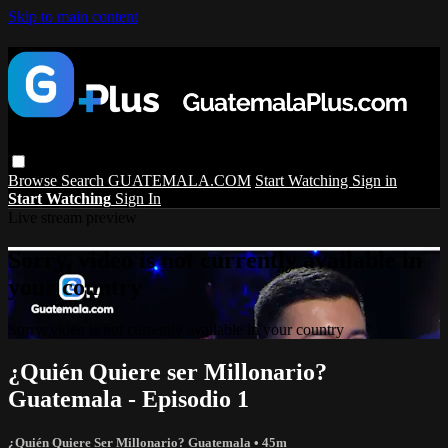
Skip to main content
Browse
Search
GUATEMALA.COM
Start Watching
Sign in
Start Watching
Sign In
Live stream preview
Sorry, video is not currently available in
your country
Sorry, video is not currently available in your country
¿Quién Quiere ser Millonario?
Guatemala - Episodio 1
¿Quién Quiere Ser Millonario? Guatemala
• 45m