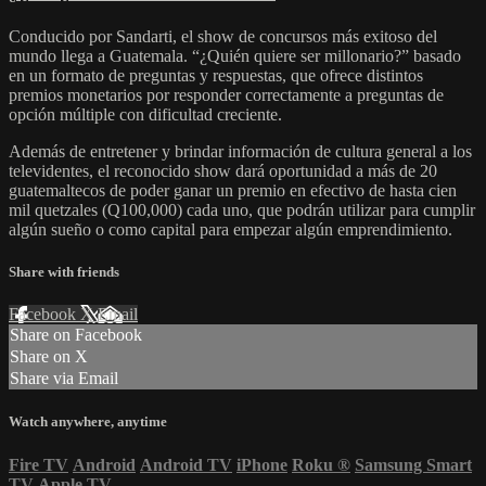
Conducido por Sandarti, el show de concursos más exitoso del
mundo llega a Guatemala. “¿Quién quiere ser millonario?” basado
en un formato de preguntas y respuestas, que ofrece distintos
premios monetarios por responder correctamente a preguntas de
opción múltiple con dificultad creciente.
Además de entretener y brindar información de cultura general a los
televidentes, el reconocido show dará oportunidad a más de 20
guatemaltecos de poder ganar un premio en efectivo de hasta cien
mil quetzales (Q100,000) cada uno, que podrán utilizar para cumplir
algún sueño o como capital para empezar algún emprendimiento.
Share with friends
Facebook
X
Email
Share on Facebook
Share on X
Share via Email
Watch anywhere, anytime
Fire TV
Android
Android TV
iPhone
Roku
®
Samsung Smart
TV
Apple TV