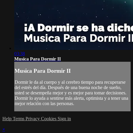
03:38
Musica Para Dormir II
Musica Para Dormir II
Dormir le da al cuerpo y al cerebro tiempo para recuperarse
del estrés del día. Después de una buena noche de sueño,
usted se desempeña mejor y es mejor para tomar decisiones.
Dormir lo ayuda a sentirse más alerta, optimista y a tener una
mejor relación con las personas.
Help
Terms
Privacy
Cookies
Sign in
×