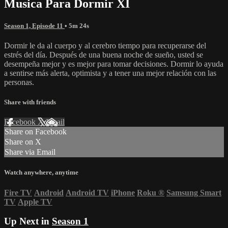
Musica Para Dormir XI
Season 1, Episode 11
• 5m 24s
Dormir le da al cuerpo y al cerebro tiempo para recuperarse del
estrés del día. Después de una buena noche de sueño, usted se
desempeña mejor y es mejor para tomar decisiones. Dormir lo ayuda
a sentirse más alerta, optimista y a tener una mejor relación con las
personas.
Share with friends
Facebook
X
Email
Share on Facebook
Share on X
Share via Email
Watch anywhere, anytime
Fire TV
Android
Android TV
iPhone
Roku
®
Samsung Smart
TV
Apple TV
Up Next in
Season 1