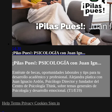
14:30
¡Pilas Pues!: PSICOLOGÍA con Juan Ign...
¡Pilas Pues!: PSICOLOGÍA con Juan Ign...
Entérate de becas, oportunidades laborales y tips para tu
desarrollo académico y profesional. Alejandra platica con
Juan Ignacio Ardón, Psicólogo Director y fundador del
Centro de Psicología Think, sobre temas generales de
Psicología y desarrollo emocional. (T1/E19)
Help
Terms
Privacy
Cookies
Sign in