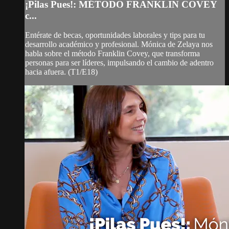
¡Pilas Pues!: MÉTODO FRANKLIN COVEY
c...
Entérate de becas, oportunidades laborales y tips para tu
desarrollo académico y profesional. Mónica de Zelaya nos
habla sobre el método Franklin Covey, que transforma
personas para ser líderes, impulsando el cambio de adentro
hacia afuera. (T1/E18)