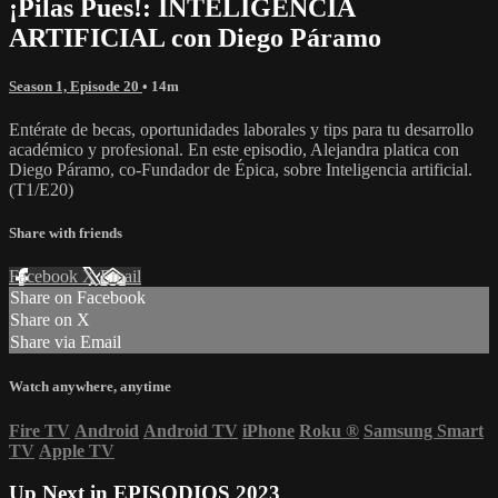
¡Pilas Pues!: INTELIGENCIA
ARTIFICIAL con Diego Páramo
Season 1, Episode 20
• 14m
Entérate de becas, oportunidades laborales y tips para tu desarrollo
académico y profesional. En este episodio, Alejandra platica con
Diego Páramo, co-Fundador de Épica, sobre Inteligencia artificial.
(T1/E20)
Share with friends
Facebook
X
Email
Share on Facebook
Share on X
Share via Email
Watch anywhere, anytime
Fire TV
Android
Android TV
iPhone
Roku
®
Samsung Smart
TV
Apple TV
Up Next in
EPISODIOS 2023