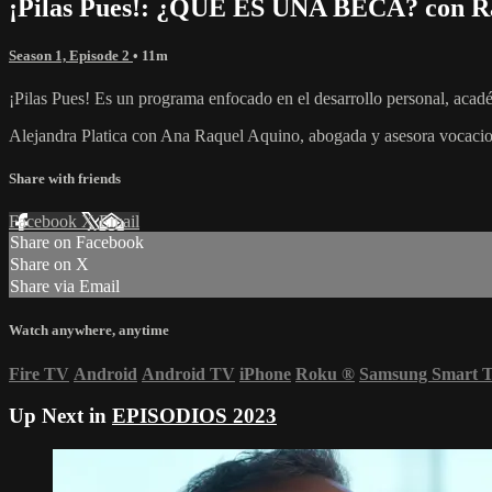
¡Pilas Pues!: ¿QUÉ ES UNA BECA? con R
Season 1, Episode 2
• 11m
¡Pilas Pues! Es un programa enfocado en el desarrollo personal, acad
Alejandra Platica con Ana Raquel Aquino, abogada y asesora vocacio
Share with friends
Facebook
X
Email
Share on Facebook
Share on X
Share via Email
Watch anywhere, anytime
Fire TV
Android
Android TV
iPhone
Roku
®
Samsung Smart 
Up Next in
EPISODIOS 2023