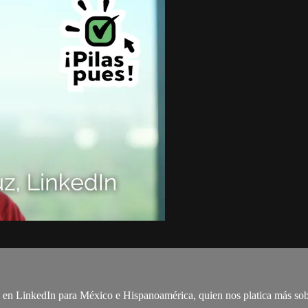
s en LinkedIn para México e Hispanoamérica, quien nos platica más so