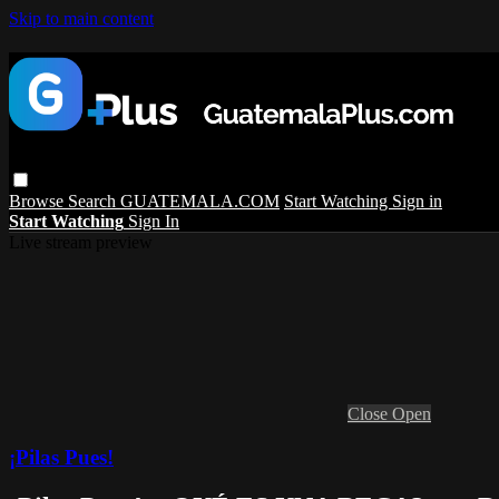
Skip to main content
Browse
Search
GUATEMALA.COM
Start Watching
Sign in
Start Watching
Sign In
Live stream preview
Close
Open
¡Pilas Pues!