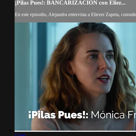
¡Pilas Pues!: BANCARIZACIÓN con Eliez...
En este episodio, Alejandra entrevista a Eliezer Zapeta, consulto
12:00