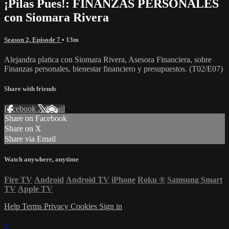
¡Pilas Pues!: FINANZAS PERSONALES
con Siomara Rivera
Season 2, Episode 7
• 13m
Alejandra platica con Siomara Rivera, Asesora Financiera, sobre
Finanzas personales, bienestar financiero y presupuestos. (T02/E07)
Share with friends
Facebook
X
Email
Share on Facebook
Share on X
Share via Email
Watch anywhere, anytime
Fire TV
Android
Android TV
iPhone
Roku
®
Samsung Smart
TV
Apple TV
Help
Terms
Privacy
Cookies
Sign in
×