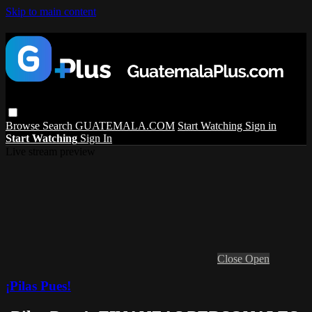
Skip to main content
Browse
Search
GUATEMALA.COM
Start Watching
Sign in
Start Watching
Sign In
Live stream preview
Close
Open
¡Pilas Pues!