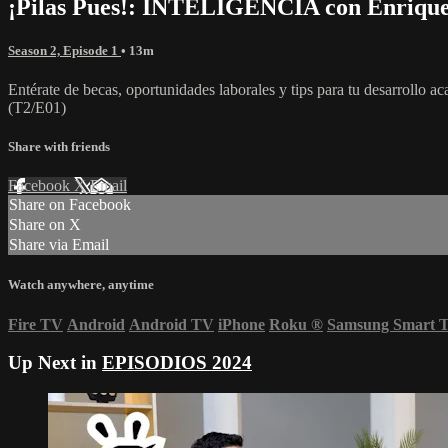
¡Pilas Pues!: INTELIGENCIA con Enrique
Season 2, Episode 1
• 13m
Entérate de becas, oportunidades laborales y tips para tu desarrollo a
(T2/E01)
Share with friends
Facebook
X
Email
Share on Facebook
Share on X
Share via Email
Watch anywhere, anytime
Fire TV
Android
Android TV
iPhone
Roku
®
Samsung Smart 
Up Next in
EPISODIOS 2024