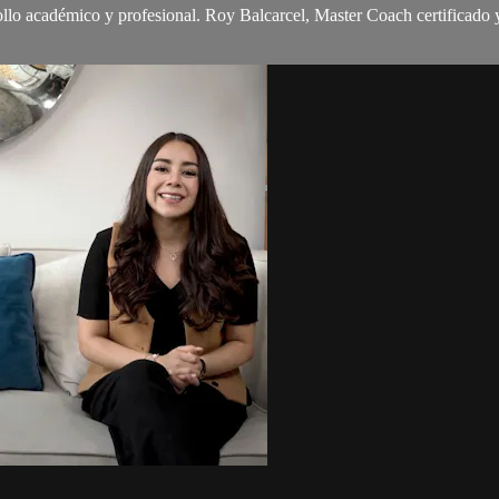
rrollo académico y profesional. Roy Balcarcel, Master Coach certificad