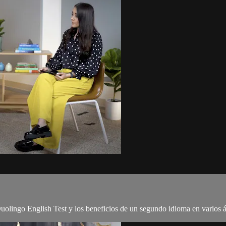
Duolingo English Test y los beneficios de un segundo idioma en varios 