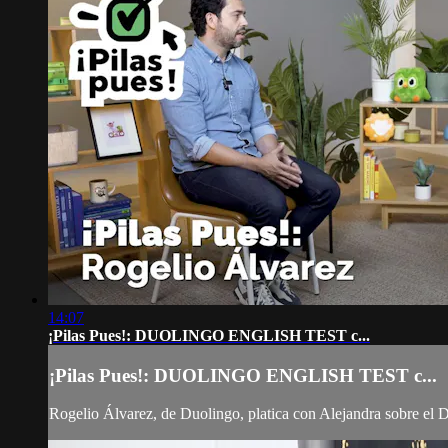
14:07
¡Pilas Pues!: DUOLINGO ENGLISH TEST c...
¡Pilas Pues!: DUOLINGO ENGLISH TEST c...
Rogelio Álvarez, de Duolingo, platica con Alejandra sobre el 