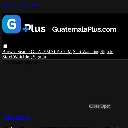
Skip to main content
Browse
Search
GUATEMALA.COM
Start Watching
Sign in
Start Watching
Sign In
Live stream preview
Close
Open
¡Pilas Pues!