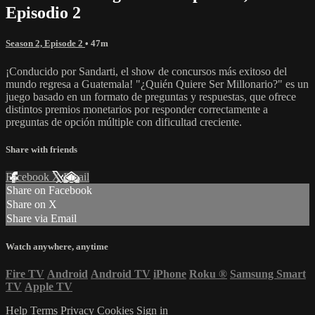
Episodio 2
Season 2, Episode 2
• 47m
¡Conducido por Sandarti, el show de concursos más exitoso del
mundo regresa a Guatemala! "¿Quién Quiere Ser Millonario?" es un
juego basado en un formato de preguntas y respuestas, que ofrece
distintos premios monetarios por responder correctamente a
preguntas de opción múltiple con dificultad creciente.
Share with friends
Facebook
X
Email
Share on Facebook
Share on X
Share via Email
Watch anywhere, anytime
Fire TV
Android
Android TV
iPhone
Roku
®
Samsung Smart
TV
Apple TV
Help
Terms
Privacy
Cookies
Sign in