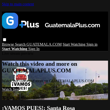
Skip to main content
Browse
Search
GUATEMALA.COM
Start Watching
Sign in
Start Watching
Sign In
Live stream preview
Watch this video and more on
GUATEMALAPLUS.COM
Watch this video and more on GUATEMALAPLUS.COM
Watch free
Already registered?
Sign in
¡VAMOS PUES!: Santa Rosa