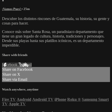
¡Vamos Pues!
• 25m
Descubre los distintos rincones de Guatemala, su historia, su gente y
cosas para hacer.
Conoce más sobre Santa Rosa, un paradisiaco departamento que
tiene un gran legado de cultura, historia, tradiciones y personajes.
Desde sus playas hasta sus platillos icónicos, es un departamento
imperdible.
Share with friends
Facebook
X
Email
Share on Facebook
Share on X
Share via Email
Watch anywhere, anytime
Fire TV
Android
Android TV
iPhone
Roku
®
Samsung Smart
TV
Apple TV