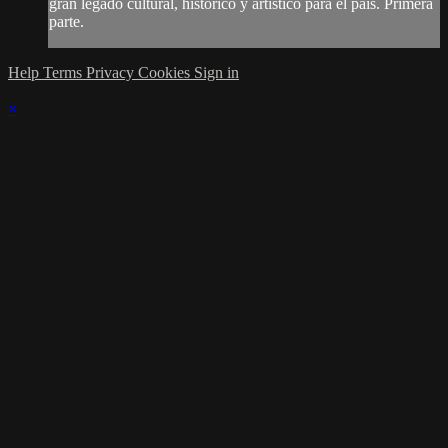
gran legado cultural, histórico y artístico para el país. Primera
parte.
Help
Terms
Privacy
Cookies
Sign in
×