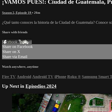
¡VAMOS PUES!: Ciudad de Guatemala, Pr
Season 2, Episode 19
• 26m
¿Qué tanto conoces la historia de la Ciudad de Guatemala? Conoce sobr
Share with friends
Facebook
X
Email
Share on Facebook
Share on X
Share via Email
Watch anywhere, anytime
Fire TV
Android
Android TV
iPhone
Roku
®
Samsung Smart 
Up Next in
Episodios 2024