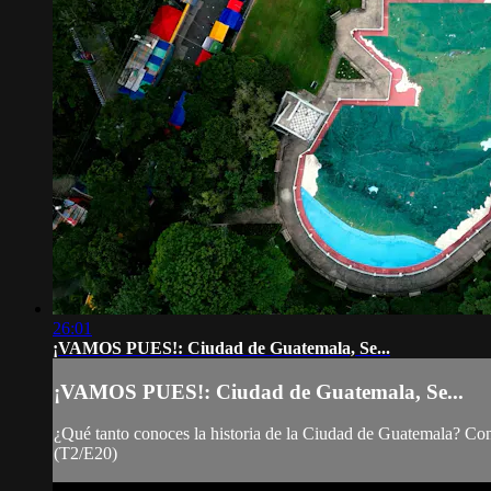
26:01
¡VAMOS PUES!: Ciudad de Guatemala, Se...
¡VAMOS PUES!: Ciudad de Guatemala, Se...
¿Qué tanto conoces la historia de la Ciudad de Guatemala? Cono
(T2/E20)