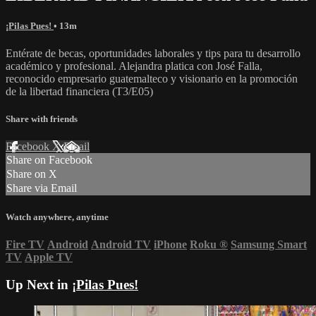
¡Pilas Pues!
• 13m
Entérate de becas, oportunidades laborales y tips para tu desarrollo
académico y profesional. Alejandra platica con José Falla,
reconocido empresario guatemalteco y visionario en la promoción
de la libertad financiera (T3/E05)
Share with friends
Facebook
X
Email
Share on Facebook
Share on X
Share via Email
Watch anywhere, anytime
Fire TV
Android
Android TV
iPhone
Roku
®
Samsung Smart
TV
Apple TV
Up Next in
¡Pilas Pues!