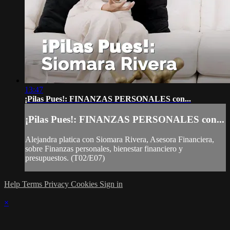
13:47
¡Pilas Pues!: FINANZAS PERSONALES con...
¡Pilas Pues!: FINANZAS PERSONALES con...
Alejandra platica con Siomara Rivera, Asesora Financiera,
sobre Finanzas personales, bienestar financiero y
presupuestos. (T02/E07)
Help
Terms
Privacy
Cookies
Sign in
×