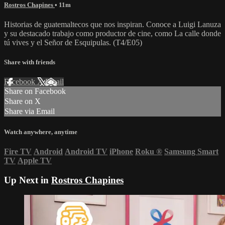
Rostros Chapines
• 11m
Historias de guatemaltecos que nos inspiran. Conoce a Luigi Lanuza
y su destacado trabajo como productor de cine, como La calle donde
tú vives y el Señor de Esquipulas. (T4/E05)
Share with friends
Facebook
X
Email
Share on Facebook
Share on X
Share via Email
Watch anywhere, anytime
Fire TV
Android
Android TV
iPhone
Roku
®
Samsung Smart
TV
Apple TV
Up Next in
Rostros Chapines