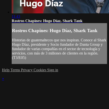
11:43
Rostros Chapines: Hugo Díaz, Shark Tank
Rostros Chapines: Hugo Díaz, Shark Tank
Historias de guatemaltecos que nos inspiran. Conoce al Shark
Hugo Díaz, presidente y Socio fundador de Danta Group y
fundador de varias compañías en el sector de tecnología y
servicios, con más de 3 millones de clientes en la región.
(T3/E05)
Help
Terms
Privacy
Cookies
Sign in
×