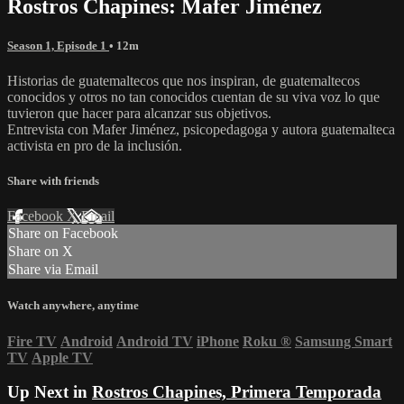
Rostros Chapines: Mafer Jiménez
Season 1, Episode 1
• 12m
Historias de guatemaltecos que nos inspiran, de guatemaltecos
conocidos y otros no tan conocidos cuentan de su viva voz lo que
tuvieron que hacer para alcanzar sus objetivos.
Entrevista con Mafer Jiménez, psicopedagoga y autora guatemalteca
activista en pro de la inclusión.
Share with friends
Facebook
X
Email
Share on Facebook
Share on X
Share via Email
Watch anywhere, anytime
Fire TV
Android
Android TV
iPhone
Roku
®
Samsung Smart
TV
Apple TV
Up Next in
Rostros Chapines, Primera Temporada