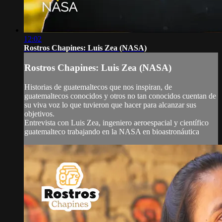
12:02
Rostros Chapines: Luis Zea (NASA)
Rostros Chapines: Luis Zea (NASA)
Historias de guatemaltecos que nos inspiran, de
guatemaltecos conocidos y otros no tan conocidos cuentan de
su viva voz lo que tuvieron que hacer para alcanzar sus
objetivos.
Entrevista con Luis Zea, ingeniero aeroespacial y científico
guatemalteco trabajando en la NASA en bioastronáutica