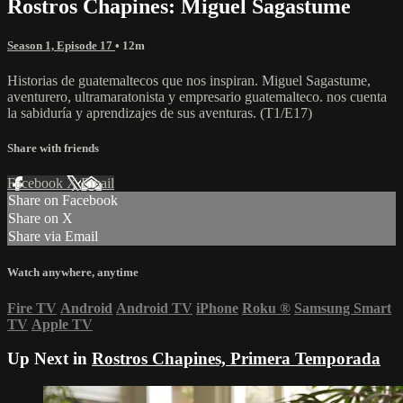
Rostros Chapines: Miguel Sagastume
Season 1, Episode 17
• 12m
Historias de guatemaltecos que nos inspiran. Miguel Sagastume,
aventurero, ultramaratonista y empresario guatemalteco. nos cuenta
la sabiduría y aprendizajes de sus aventuras. (T1/E17)
Share with friends
Facebook
X
Email
Share on Facebook
Share on X
Share via Email
Watch anywhere, anytime
Fire TV
Android
Android TV
iPhone
Roku
®
Samsung Smart
TV
Apple TV
Up Next in
Rostros Chapines, Primera Temporada