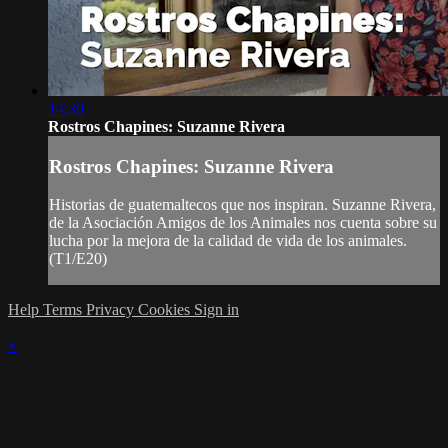
14:30
Rostros Chapines: Suzanne Rivera
Rostros Chapines: Suzanne Rivera
Historias de guatemaltecos que nos inspiran. Suzanne Rivera,
de la Asociación Amigos de los Animales nos cuenta sobre su
lucha por la mejora de la calidad de vida de los animales.
(T1/E20)
Help
Terms
Privacy
Cookies
Sign in
×