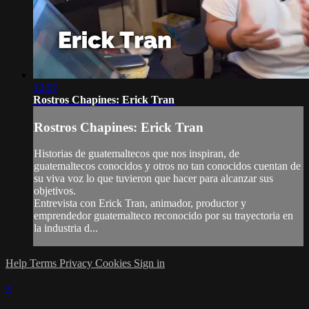
12:07
Rostros Chapines: Erick Tran
Rostros Chapines: Erick Tran
Historias de guatemaltecos que nos inspiran, de
guatemaltecos conocidos y otros no tan conocidos cuentan de
su viva voz lo que tuvieron que hacer para alcanzar sus
objetivos.
Entrevista con Erick Tran, animador, productor y
emprendedor guatemalteco reconocido por su trayectoria en
la industria d...
Help
Terms
Privacy
Cookies
Sign in
×