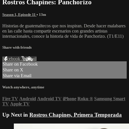
Rostros Chapines: Panchorizo
Season 1, Episode 11
• 13m
Historias de guatemaltecos que nos inspiran. Desde hacer malabares
en las calle hasta compartir escenarios con grandes artistas
internacionales, conoce la historia de vida de Panchorizo. (T1/E11)
Share with friends
Facebook
X
Email
Share on Facebook
Share on X
Share via Email
Watch anywhere, anytime
Fire TV
Android
Android TV
iPhone
Roku
®
Samsung Smart
TV
Apple TV
Up Next in
Rostros Chapines, Primera Temporada