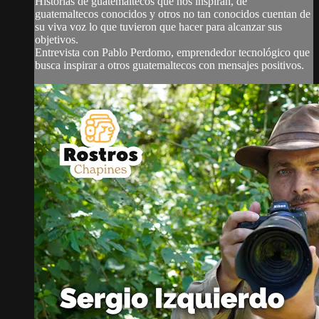
Historias de guatemaltecos que nos inspiran, de
guatemaltecos conocidos y otros no tan conocidos cuentan de
su viva voz lo que tuvieron que hacer para alcanzar sus
objetivos.
Entrevista con Pablo Perdomo, emprendedor tecnológico que
busca inspirar a otros guatemaltecos con mensajes positivos.