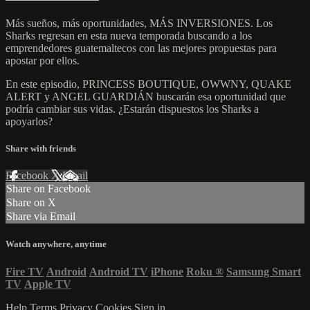
Más sueños, más oportunidades, MÁS INVERSIONES. Los
Sharks regresan en esta nueva temporada buscando a los
emprendedores guatemaltecos con las mejores propuestas para
apostar por ellos.
En este episodio, PRINCESS BOUTIQUE, OWWNY, QUAKE
ALERT y ANGEL GUARDIÁN buscarán esa oportunidad que
podría cambiar sus vidas. ¿Estarán dispuestos los Sharks a
apoyarlos?
Share with friends
Facebook
X
Email
Share on Facebook
Share on X
Share via Email
Watch anywhere, anytime
Fire TV
Android
Android TV
iPhone
Roku
®
Samsung Smart
TV
Apple TV
Help
Terms
Privacy
Cookies
Sign in