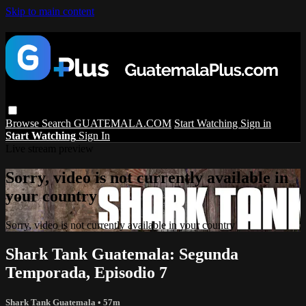
Skip to main content
Browse
Search
GUATEMALA.COM
Start Watching
Sign in
Start Watching
Sign In
Live stream preview
Sorry, video is not currently available in
your country
Sorry, video is not currently available in your country
Shark Tank Guatemala: Segunda
Temporada, Episodio 7
Shark Tank Guatemala
• 57m