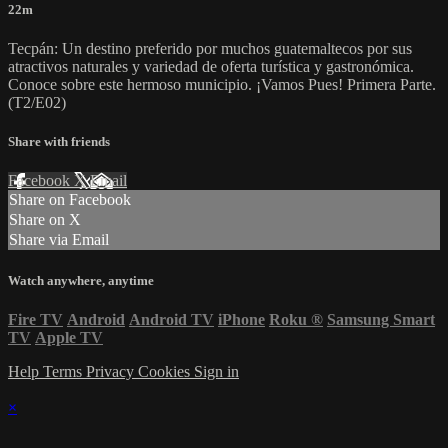
22m
Tecpán: Un destino preferido por muchos guatemaltecos por sus
atractivos naturales y variedad de oferta turística y gastronómica.
Conoce sobre este hermoso municipio. ¡Vamos Pues! Primera Parte.
(T2/E02)
Share with friends
Facebook
X
Email
Share on Facebook
Share on X
Share via Email
Watch anywhere, anytime
Fire TV
Android
Android TV
iPhone
Roku
®
Samsung Smart
TV
Apple TV
Help
Terms
Privacy
Cookies
Sign in
×