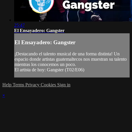
25:47
El Ensayadero: Gangster
El Ensayadero: Gangster
¡Destacando el talento musical de una forma distinta! Un
espacio donde artistas guatemaltecos nos muestran su talento
mientras los conocemos un poco.
El artista de hoy: Gangster (T02/E06)
Help
Terms
Privacy
Cookies
Sign in
×