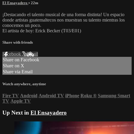
El Ensayadero
• 22m
¡Destacando el talento musical de una forma distinta! Un espacio
donde artistas guatemaltecos nos muestran su talento mientras los
conocemos un poco.
El artista de hoy: Erick Becker (T03/E01)
Share with friends
Facebook
X
Email
Share on Facebook
Share on X
Share via Email
Watch anywhere, anytime
Fire TV
Android
Android TV
iPhone
Roku
®
Samsung Smart
TV
Apple TV
Up Next in
El Ensayadero