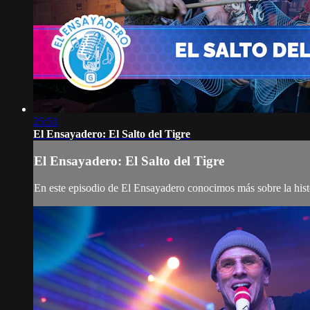
25:51
El Ensayadero: El Salto del Tigre
El Ensayadero: El Salto del Tigre
En este episodio de El Ensayadero conocimos más sobre la hist