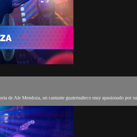
toria de Ale Mendoza, un cantante guatemalteco muy apasionado por su