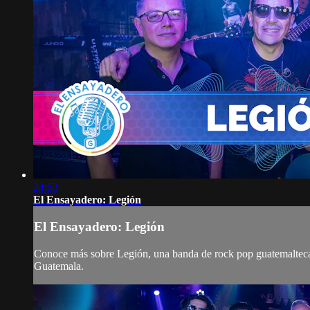
24:53
El Ensayadero: Legión
El Ensayadero: Legión
Conoce más sobre Legión, una banda de rock pop guatemalteca 
Guatemala.