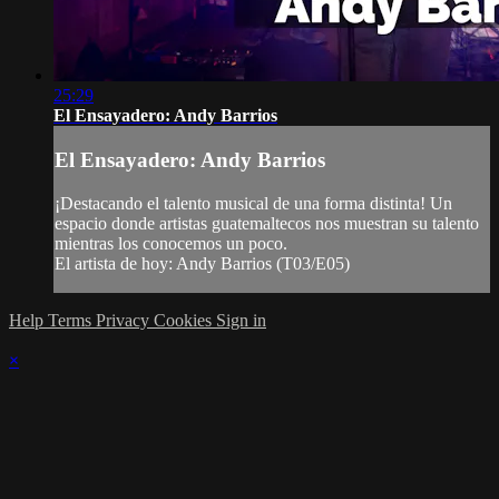
25:29
El Ensayadero: Andy Barrios
El Ensayadero: Andy Barrios
¡Destacando el talento musical de una forma distinta! Un
espacio donde artistas guatemaltecos nos muestran su talento
mientras los conocemos un poco.
El artista de hoy: Andy Barrios (T03/E05)
Help
Terms
Privacy
Cookies
Sign in
×