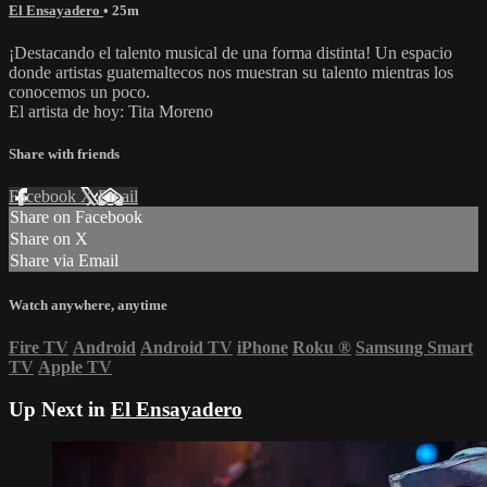
El Ensayadero
• 25m
¡Destacando el talento musical de una forma distinta! Un espacio
donde artistas guatemaltecos nos muestran su talento mientras los
conocemos un poco.
El artista de hoy: Tita Moreno
Share with friends
Facebook
X
Email
Share on Facebook
Share on X
Share via Email
Watch anywhere, anytime
Fire TV
Android
Android TV
iPhone
Roku
®
Samsung Smart
TV
Apple TV
Up Next in
El Ensayadero