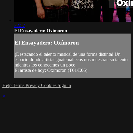
22:57
El Ensayadero: Oxímoron
El Ensayadero: Oxímoron
¡Destacando el talento musical de una forma distinta! Un
espacio donde artistas guatemaltecos nos muestran su talento
mientras los conocemos un poco.
El artista de hoy: Oxímoron (T01/E06)
Help
Terms
Privacy
Cookies
Sign in
×