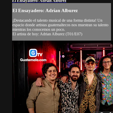
El Ensayadero: Adrian Alburez
El Ensayadero: Adrian Alburez
¡Destacando el talento musical de una forma distinta! Un
espacio donde artistas guatemaltecos nos muestran su talento
mientras los conocemos un poco.
El artista de hoy: Adrian Alburez (T01/E07)