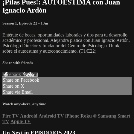
¡Pilas Pues!: AUTOESTIMA con Juan
Ignacio Ardón
Season 1, Episode 22
• 13m
Entérate de becas, oportunidades laborales y tips para tu desarrollo
académico y profesional. Alejandra platica con Juan Ignacio Ardón,
Psicólogo Director y fundador del Centro de Psicología Think,
sobre el autoestima y autoconocimiento. (T1/E22)
Share with friends
Facebook
X
Email
Share on Facebook
Share on X
Share via Email
Watch anywhere, anytime
Fire TV
Android
Android TV
iPhone
Roku
®
Samsung Smart
TV
Apple TV
Up Next in
EPISODIOS 2023