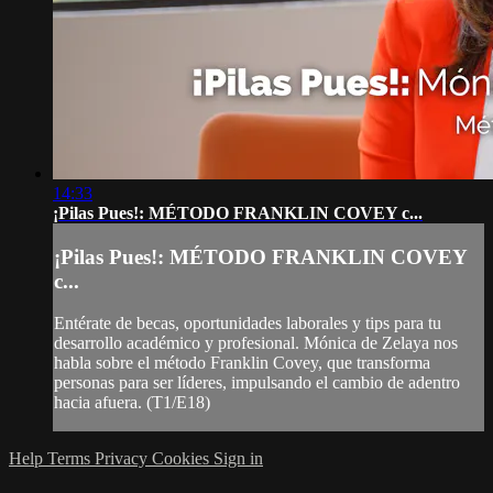
14:33
¡Pilas Pues!: MÉTODO FRANKLIN COVEY c...
¡Pilas Pues!: MÉTODO FRANKLIN COVEY
c...
Entérate de becas, oportunidades laborales y tips para tu
desarrollo académico y profesional. Mónica de Zelaya nos
habla sobre el método Franklin Covey, que transforma
personas para ser líderes, impulsando el cambio de adentro
hacia afuera. (T1/E18)
Help
Terms
Privacy
Cookies
Sign in